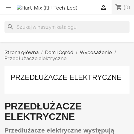
shopping_cart


(0)
search
Strona główna
Dom i Ogród
Wyposażenie
Przedłużacze elektryczne
PRZEDŁUŻACZE ELEKTRYCZNE
PRZEDŁUŻACZE
ELEKTRYCZNE
Przedłużacze elektryczne występują