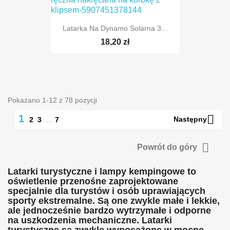
Latarka Na Dynamo Solarna 3...
18,20 zł
Pokazano 1-12 z 78 pozycji

1
Następny
2
3
…
7

Powrót do góry
Latarki turystyczne i lampy kempingowe to
oświetlenie przenośne zaprojektowane
specjalnie dla turystów i osób uprawiających
sporty ekstremalne. Są one zwykle małe i lekkie,
ale jednocześnie bardzo wytrzymałe i odporne
na uszkodzenia mechaniczne. Latarki
turystyczne są zwykle wyposażone w mocne