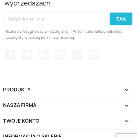
wyprzedażach
Możesz zrezygnować w każdej chwili. W tym celu należy odnaleźć
szczegóły w naszej informacji prawnej.
Facebook
Twitter
Rss
YouTube
Pinterest
Instagram
PRODUKTY

NASZA FIRMA

TWOJE KONTO

INFORMACJA O SKLEPIE
keyboard_arrow_down