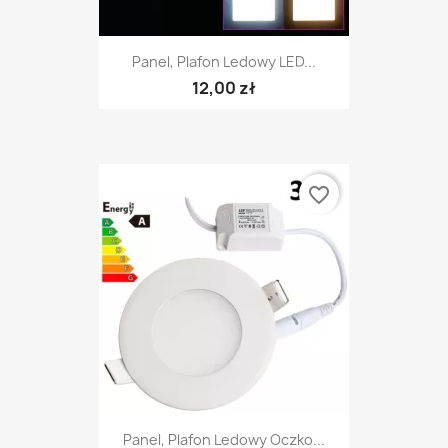
Panel, Plafon Ledowy LED...
12,00 zł
favorite_border
Panel, Plafon Ledowy Oczko...