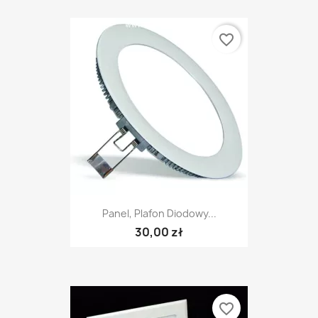
favorite_border
Panel, Plafon Diodowy...
30,00 zł
favorite_border