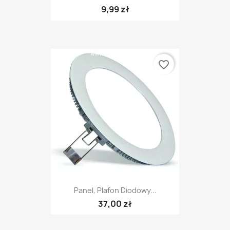
9,99 zł
favorite_border
Panel, Plafon Diodowy...
37,00 zł