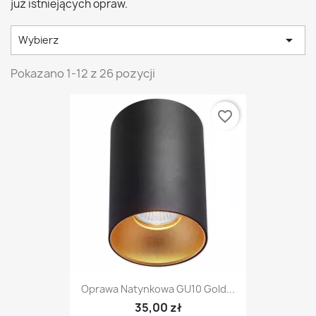
już istniejących opraw.

Wybierz
Pokazano 1-12 z 26 pozycji
favorite_border
Oprawa Natynkowa GU10 Gold...
35,00 zł