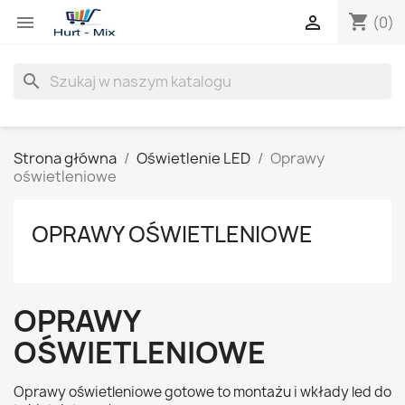
shopping_cart


(0)
search
Strona główna
Oświetlenie LED
Oprawy
oświetleniowe
OPRAWY OŚWIETLENIOWE
OPRAWY
OŚWIETLENIOWE
Oprawy oświetleniowe gotowe to montażu i wkłady led do