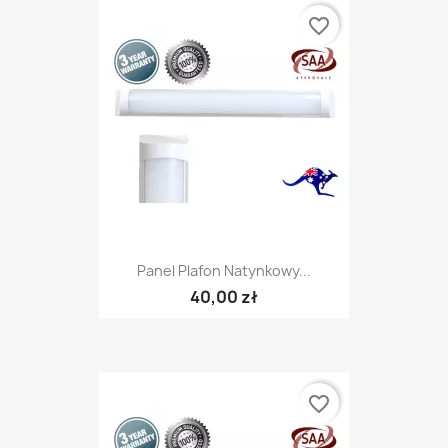
favorite_border
Panel Plafon Natynkowy...
40,00 zł
favorite_border