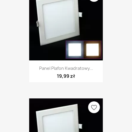
Panel Plafon Kwadratowy...
19,99 zł
favorite_border