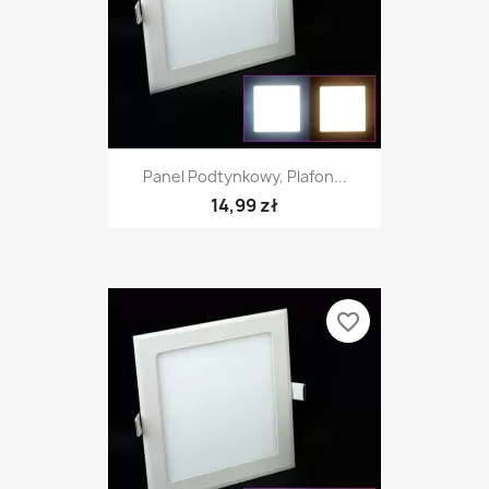
Panel Podtynkowy, Plafon...
14,99 zł
favorite_border