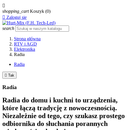

shopping_cart
Koszyk
(0)

Zaloguj się
search
Strona główna
RTV i AGD
Elektronika
Radia
Radia

Tak
Radia
Radia do domu i kuchni to urządzenia,
które łączą tradycję z nowoczesnością.
Niezależnie od tego, czy szukasz prostego
odbiornika do słuchania porannych