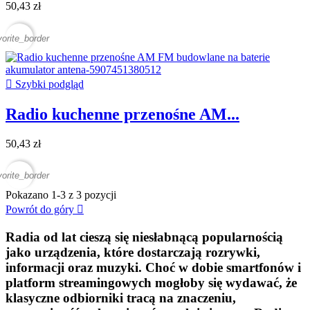
50,43 zł
vorite_border

Szybki podgląd
Radio kuchenne przenośne AM...
50,43 zł
vorite_border
Pokazano 1-3 z 3 pozycji
Powrót do góry

Radia od lat cieszą się niesłabnącą popularnością
jako urządzenia, które dostarczają rozrywki,
informacji oraz muzyki. Choć w dobie smartfonów i
platform streamingowych mogłoby się wydawać, że
klasyczne odbiorniki tracą na znaczeniu,