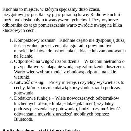
Kuchnia to miejsce, w którym spędzamy dużo czasu,
przygotowując posiłki czy pijąc poranną kawę. Radio w kuchni
może być doskonałym towarzyszem tych chwil. Przy wyborze
odbiornika do tego pomieszczenia warto zwrócić uwagę na kilka
kluczowych cech:
Kompaktowy rozmiar – Kuchnie często nie dysponują dużą
ilością wolnej przestrzeni, dlatego radio powinno być
niewielkie i łatwe do ustawienia na blacie lub zamontowania
na ścianie.
Odporność na wilgoć i zabrudzenia – W kuchni nietrudno o
przypadkowe zachlapanie wodą czy zabrudzenie tłuszczem.
Warto więc wybrać model z obudową odporną na takie
warunki.
Łatwość obsługi – Prosty interfejs i czytelny wyświetlacz to
cechy, które znacznie ułatwią korzystanie z radia podczas
gotowania.
Dodatkowe funkcje – Wiele nowoczesnych odbiorników
kuchennych oferuje funkcje takie jak timer (przydatny
podczas pieczenia czy gotowania), budzik czy możliwość
odtwarzania muzyki z urządzeń mobilnych poprzez
Bluetooth.
Radia do salonu – styl i jakość dźwięku