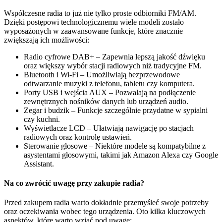
Współczesne radia to już nie tylko proste odbiorniki FM/AM.
Dzięki postępowi technologicznemu wiele modeli zostało
wyposażonych w zaawansowane funkcje, które znacznie
zwiększają ich możliwości:
Radio cyfrowe DAB+ – Zapewnia lepszą jakość dźwięku
oraz większy wybór stacji radiowych niż tradycyjne FM.
Bluetooth i Wi-Fi – Umożliwiają bezprzewodowe
odtwarzanie muzyki z telefonu, tabletu czy komputera.
Porty USB i wejścia AUX – Pozwalają na podłączenie
zewnętrznych nośników danych lub urządzeń audio.
Zegar i budzik – Funkcje szczególnie przydatne w sypialni
czy kuchni.
Wyświetlacze LCD – Ułatwiają nawigację po stacjach
radiowych oraz kontrolę ustawień.
Sterowanie głosowe – Niektóre modele są kompatybilne z
asystentami głosowymi, takimi jak Amazon Alexa czy Google
Assistant.
Na co zwrócić uwagę przy zakupie radia?
Przed zakupem radia warto dokładnie przemyśleć swoje potrzeby
oraz oczekiwania wobec tego urządzenia. Oto kilka kluczowych
aspektów, które warto wziąć pod uwagę: