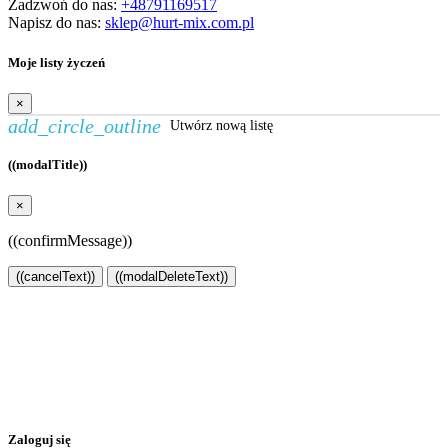
Zadzwoń do nas:
+48791169517
Napisz do nas:
sklep@hurt-mix.com.pl
Moje listy życzeń
×
add_circle_outline
Utwórz nową listę
((modalTitle))
×
((confirmMessage))
((cancelText))
((modalDeleteText))
Utwórz listę życzeń
×
Nazwa listy życzeń
Anuluj
Utwórz listę życzeń
Zaloguj się