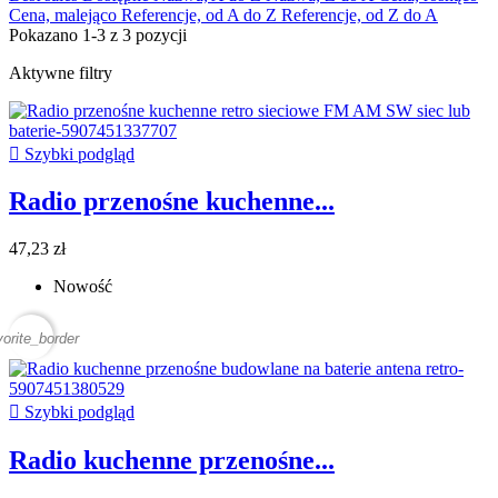
Cena, malejąco
Referencje, od A do Z
Referencje, od Z do A
Pokazano 1-3 z 3 pozycji
Aktywne filtry

Szybki podgląd
Radio przenośne kuchenne...
47,23 zł
Nowość
vorite_border

Szybki podgląd
Radio kuchenne przenośne...