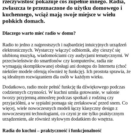
rzeczywistość pokazuje coś zupełnie innego. Radia,
zwłaszcza te przeznaczone do użytku domowego i
kuchennego, wciąż mają swoje miejsce w wielu
polskich domach.
Dlaczego warto mieć radio w domu?
Radio to jedno z najprostszych i najbardziej intuicyjnych urządzeń
elektronicznych. Wystarczy włączyć odbiornik, aby cieszyć się
ulubioną muzyką, wiadomościami czy audycjami tematycznymi. W
przeciwieństwie do smartfonów czy komputerów, radia nie
wymagają skomplikowanej obsługi ani dostępu do Internetu (choć
niektóre modele oferują również tę funkcję). Ich prostota sprawia, że
są idealnym rozwiązaniem dla osób w każdym wieku.
Dodatkowo, radio może pełnić funkcję tła dźwiękowego podczas
codziennych czynności. W kuchni umila gotowanie, w salonie
tworzy przyjemną atmosferę podczas spotkań z rodziną czy
przyjaciółmi, a w sypialni pomaga się zrelaksować przed snem. Co
więcej, wiele nowoczesnych modeli łączy klasyczny design z
nowoczesnymi technologiami, co czyni je nie tylko praktycznym
urządzeniem, ale również stylowym dodatkiem do wnętrza.
Radia do kuchni – praktyczność i funkcjonalność