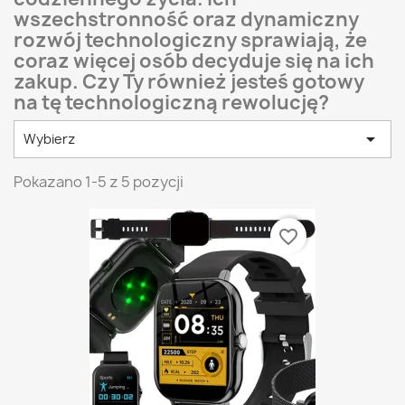
wszechstronność oraz dynamiczny
rozwój technologiczny sprawiają, że
coraz więcej osób decyduje się na ich
zakup. Czy Ty również jesteś gotowy
na tę technologiczną rewolucję?

Wybierz
Pokazano 1-5 z 5 pozycji
favorite_border