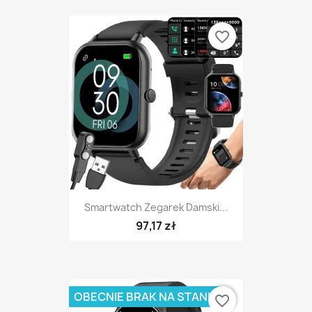
favorite_border
Smartwatch Zegarek Damski...
97,17 zł
OBECNIE BRAK NA STANIE
favorite_border