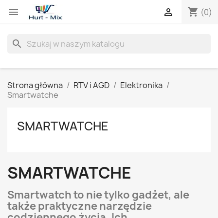
shopping_cart


(0)
search
Strona główna
RTV i AGD
Elektronika
Smartwatche
SMARTWATCHE
SMARTWATCHE
Smartwatch to nie tylko gadżet, ale
także praktyczne narzędzie
codziennego życia. Ich