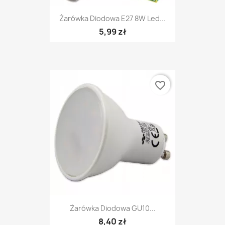
Żarówka Diodowa E27 8W Led...
5,99 zł
favorite_border
Żarówka Diodowa GU10...
8,40 zł