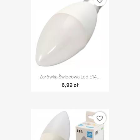
favorite_border
Żarówka Świecowa Led E14...
6,99 zł
favorite_border