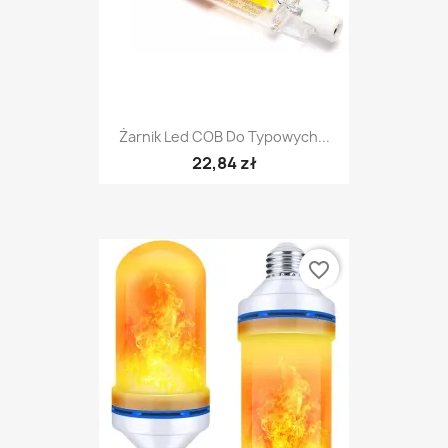
Żarnik Led COB Do Typowych...
22,84 zł
favorite_border