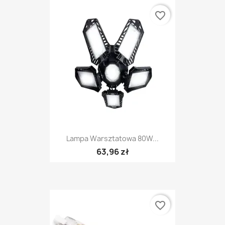
favorite_border
Lampa Warsztatowa 80W...
63,96 zł
favorite_border