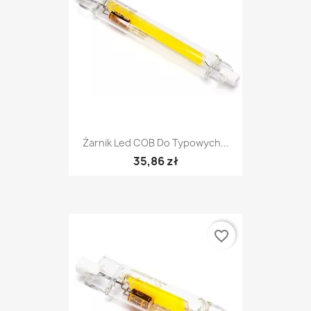
Żarnik Led COB Do Typowych...
35,86 zł
favorite_border