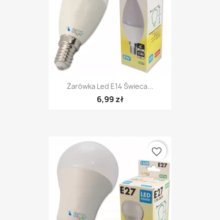
Żarówka Led E14 Świeca...
6,99 zł
favorite_border