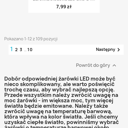
7,99 zł
Pokazano 1-12 z 109 pozycji
1

Następny
2
3
…
10
Powrót do góry

Dobór odpowiedniej żarówki LED może być
nieco skomplikowany, ale warto poświęcić
trochę czasu, aby wybrać najlepszą opcję.
Przede wszystkim należy zwrócić uwagę na
moc żarówki - im większa moc, tym więcej
światła będzie emitowane. Należy także
zwrócić uwagę na temperaturę barwową,
która wpływa na kolor światła. Jeśli chcemy
uzyskać ciepłe światło, powinniśmy wybrać
żarówki o temperaturze barwowej około