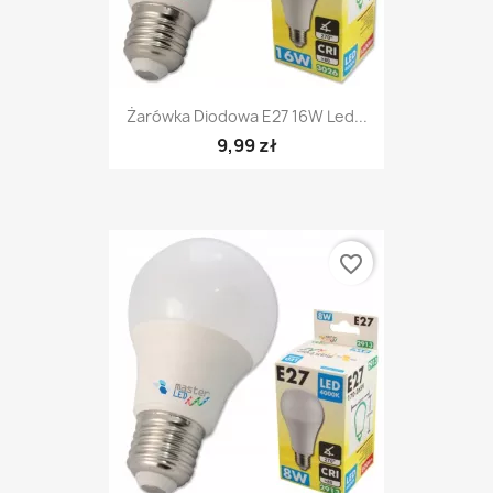
Żarówka Diodowa E27 16W Led...
9,99 zł
favorite_border