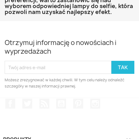
preferencji, warto zastanowić się nad
wyborem odpowiedniej lampy do selfie, która
pozwoli nam uzyskać najlepszy efekt.
Otrzymuj informację o nowościach i
wyprzedażach
Możesz zrezygnować w każdej chwili. W tym celu należy odnaleźć
szczegóły w naszej informacji prawnej.
Facebook
Twitter
Rss
YouTube
Pinterest
Instagram