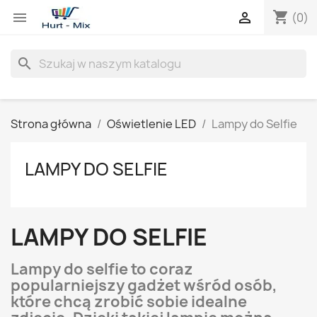
shopping_cart


(0)
search
Strona główna
Oświetlenie LED
Lampy do Selfie
LAMPY DO SELFIE
LAMPY DO SELFIE
Lampy do selfie to coraz
popularniejszy gadżet wśród osób,
które chcą zrobić sobie idealne