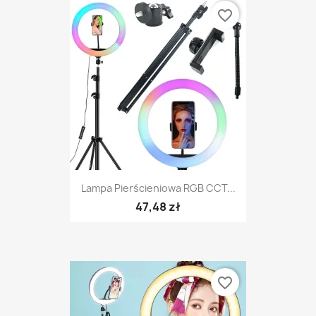
favorite_border
Lampa Pierścieniowa RGB CCT...
47,48 zł
favorite_border