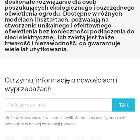
doskonałe rozwiązanie dla osób
poszukujących ekologicznego i oszczędnego
oświetlenia ogrodu. Dostępne w różnych
modelach i kształtach, pozwalają na
stworzenie unikalnego i efektownego
oświetlenia bez konieczności podłączenia do
sieci elektrycznej. Ich zaletą jest także
trwałość i niezawodność, co gwarantuje
wiele lat użytkowania.
Otrzymuj informację o nowościach i
wyprzedażach
Możesz zrezygnować w każdej chwili. W tym celu należy odnaleźć
szczegóły w naszej informacji prawnej.
Facebook
Twitter
Rss
YouTube
Pinterest
Instagram