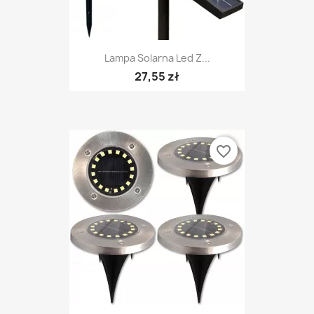
Lampa Solarna Led Z...
27,55 zł
favorite_border