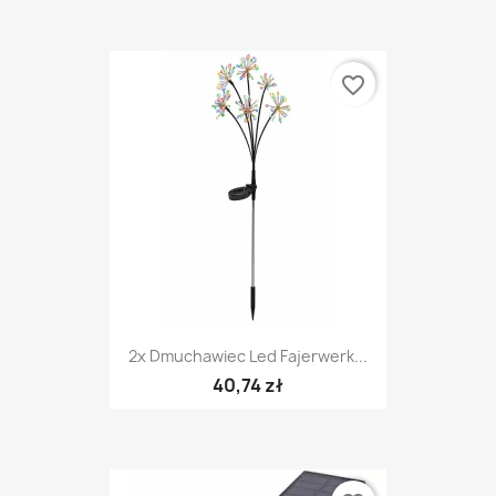
favorite_border
2x Dmuchawiec Led Fajerwerk...
40,74 zł