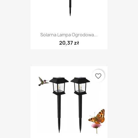
Solarna Lampa Ogrodowa...
20,37 zł
favorite_border