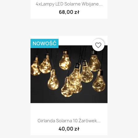
4xLampy LED Solarne Wbijane...
68,00 zł
NOWOŚĆ
favorite_border
Girlanda Solarna 10 Żarówek...
40,00 zł