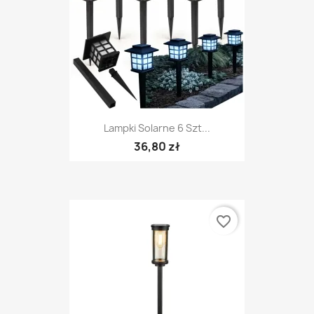
Lampki Solarne 6 Szt...
36,80 zł
favorite_border