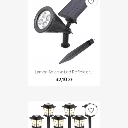
favorite_border
Lampa Solarna Led Reflektor...
32,10 zł
favorite_border