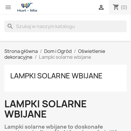
shopping_cart


(0)
search
Strona główna
Dom i Ogród
Oświetlenie
dekoracyjne
Lampki solarne wbijane
LAMPKI SOLARNE WBIJANE
LAMPKI SOLARNE
WBIJANE
Lampki solarne wbijane to doskonałe