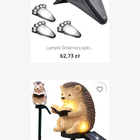
Lampki Solarne Łapki...
62,73 zł
favorite_border