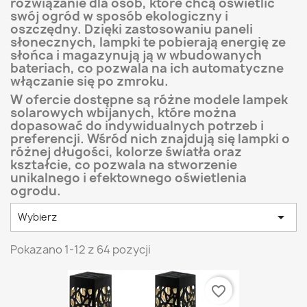
rozwiązanie dla osób, które chcą oświetlić
swój ogród w sposób ekologiczny i
oszczędny. Dzięki zastosowaniu paneli
słonecznych, lampki te pobierają energię ze
słońca i magazynują ją w wbudowanych
bateriach, co pozwala na ich automatyczne
włączanie się po zmroku.
W ofercie dostępne są różne modele lampek
solarowych wbijanych, które można
dopasować do indywidualnych potrzeb i
preferencji. Wśród nich znajdują się lampki o
różnej długości, kolorze światła oraz
kształcie, co pozwala na stworzenie
unikalnego i efektownego oświetlenia
ogrodu.

Wybierz
Pokazano 1-12 z 64 pozycji
favorite_border