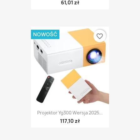
61,01 zł
NOWOŚĆ
favorite_border
Projektor Yg300 Wersja 2025...
117,10 zł