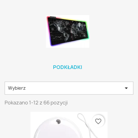
PODKŁADKI

Wybierz
Pokazano 1-12 z 66 pozycji
favorite_border