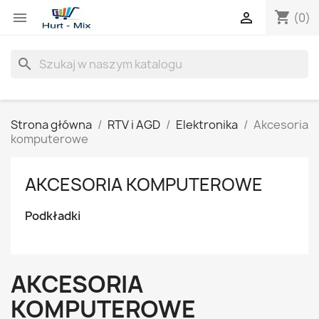
shopping_cart


(0)
search
Strona główna
RTV i AGD
Elektronika
Akcesoria
komputerowe
AKCESORIA KOMPUTEROWE
Podkładki
AKCESORIA
KOMPUTEROWE