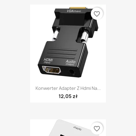
favorite_border
Konwerter Adapter Z Hdmi Na...
12,05 zł
favorite_border