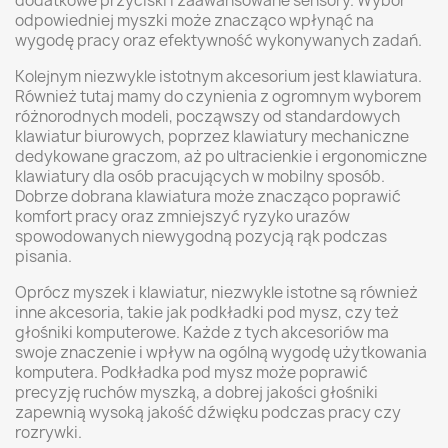
dodatkowe przyciski i zaawansowane sensory. Wybór
odpowiedniej myszki może znacząco wpłynąć na
wygodę pracy oraz efektywność wykonywanych zadań.
Kolejnym niezwykle istotnym akcesorium jest klawiatura.
Również tutaj mamy do czynienia z ogromnym wyborem
różnorodnych modeli, począwszy od standardowych
klawiatur biurowych, poprzez klawiatury mechaniczne
dedykowane graczom, aż po ultracienkie i ergonomiczne
klawiatury dla osób pracujących w mobilny sposób.
Dobrze dobrana klawiatura może znacząco poprawić
komfort pracy oraz zmniejszyć ryzyko urazów
spowodowanych niewygodną pozycją rąk podczas
pisania.
Oprócz myszek i klawiatur, niezwykle istotne są również
inne akcesoria, takie jak podkładki pod mysz, czy też
głośniki komputerowe. Każde z tych akcesoriów ma
swoje znaczenie i wpływ na ogólną wygodę użytkowania
komputera. Podkładka pod mysz może poprawić
precyzję ruchów myszką, a dobrej jakości głośniki
zapewnią wysoką jakość dźwięku podczas pracy czy
rozrywki.