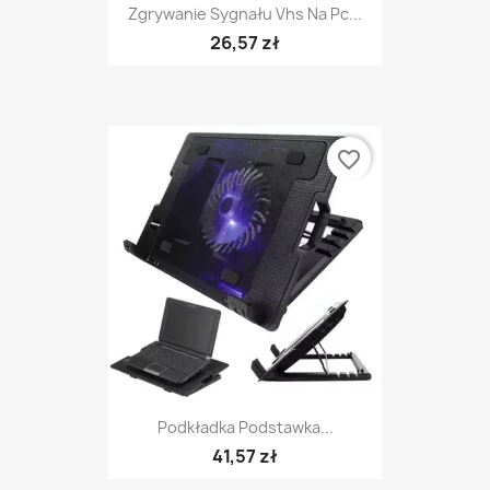
Zgrywanie Sygnału Vhs Na Pc...
26,57 zł
favorite_border
Podkładka Podstawka...
41,57 zł