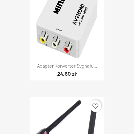
Adapter Konverter Sygnału...
24,60 zł
favorite_border