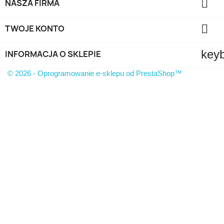

NASZA FIRMA

TWOJE KONTO
key
INFORMACJA O SKLEPIE
© 2026 - Oprogramowanie e-sklepu od PrestaShop™