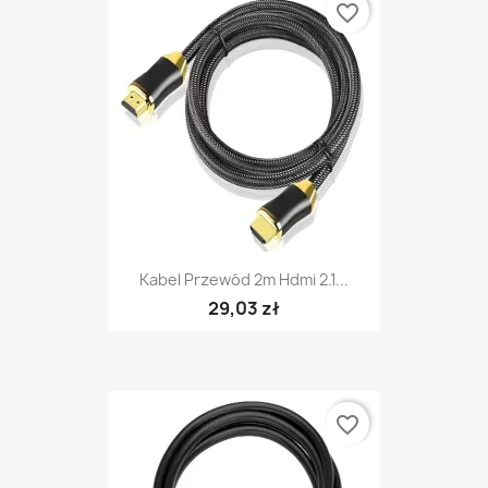
favorite_border
Kabel Przewód 2m Hdmi 2.1...
29,03 zł
favorite_border