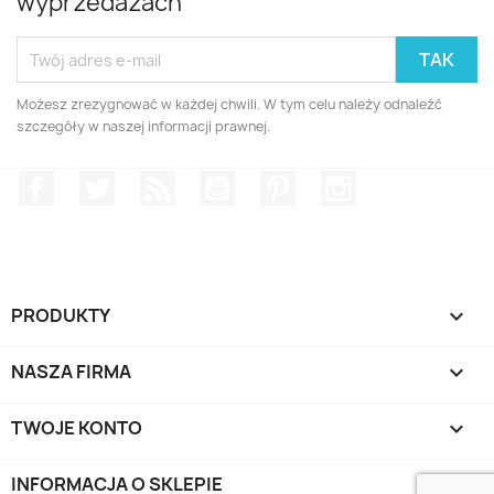
wyprzedażach
Możesz zrezygnować w każdej chwili. W tym celu należy odnaleźć
szczegóły w naszej informacji prawnej.
Facebook
Twitter
Rss
YouTube
Pinterest
Instagram
PRODUKTY

NASZA FIRMA

TWOJE KONTO

INFORMACJA O SKLEPIE
keyboard_arrow_down