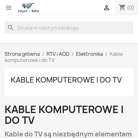
shopping_cart


(0)
search
Strona główna
RTV i AGD
Elektronika
Kable
komputerowe i do TV
KABLE KOMPUTEROWE I DO TV
KABLE KOMPUTEROWE I
DO TV
Kable do TV są niezbędnym elementem