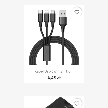
favorite_border
Kabel Usb 3w1 1.2m Do...
4,43 zł
favorite_border