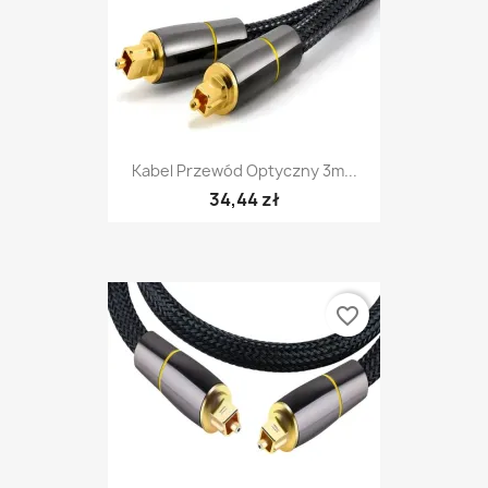
Kabel Przewód Optyczny 3m...
34,44 zł
favorite_border