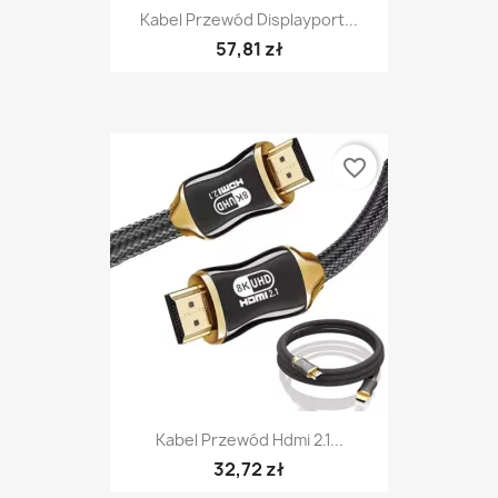
Kabel Przewód Displayport...
57,81 zł
favorite_border
Kabel Przewód Hdmi 2.1...
32,72 zł