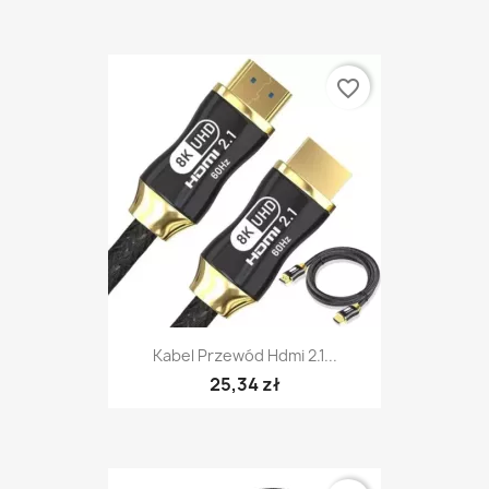
favorite_border
Kabel Przewód Hdmi 2.1...
25,34 zł