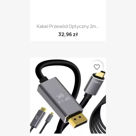
Kabel Przewód Optyczny 2m...
32,96 zł
favorite_border