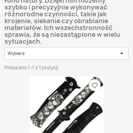
łono natury. Dzięki nim możemy
szybko i precyzyjnie wykonywać
różnorodne czynności, takie jak
krojenie, siekanie czy obrabianie
materiałów. Ich wszechstronność
sprawia, że są niezastąpione w wielu
sytuacjach.

Wybierz
Pokazano 1-1 z 1 pozycji
favorite_border