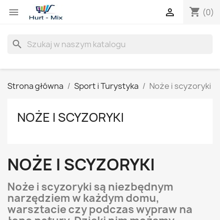
shopping_cart


(0)
search
Strona główna
Sport i Turystyka
Noże i scyzoryki
NOŻE I SCYZORYKI
NOŻE I SCYZORYKI
Noże i scyzoryki są niezbędnym
narzędziem w każdym domu,
warsztacie czy podczas wypraw na