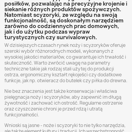
posiłków, pozwalając na precyzyjne krojenie i
siekanie różnych produktów spożywczych.
Natomiast scyzoryki, ze względu na swoją
funkcjonalność, są doskonałym narzędziem
zarówno do codziennych prac domowych,
jak i do użytku podczas wypraw
turystycznych czy survivalowych.
W dzisiejszych czasach rynek noży i scyzoryków oferuje
szeroki wybór różnorodnych modeli, wykonanych z
wysokiej jakości materiałów, co gwarantuje ich trwałość i
skuteczność. Warto zwrócić uwagę na parametry
techniczne takie jak rodzaj stali użytej do produkcji
ostrza, ergonomiczny kształt rękojeści czy dodatkowe
funkcje, jak np. otwieracz do butelek czy piłka do drewna.
Nie bez znaczenia jest także konserwacja i właściwa
pielęgnacja noży i scyzoryków, aby zapewnić im długą
żywotność i zachować ich ostrość. Regularne ostrzenie
oraz czyszczenie chroni je przed rdzą i utratą
funkcjonalności.
Wnioski są jasne - noże i scyzoryki to nie tylko narzędzia,
ale także element kultury i tradycji. Ich wszechstronność