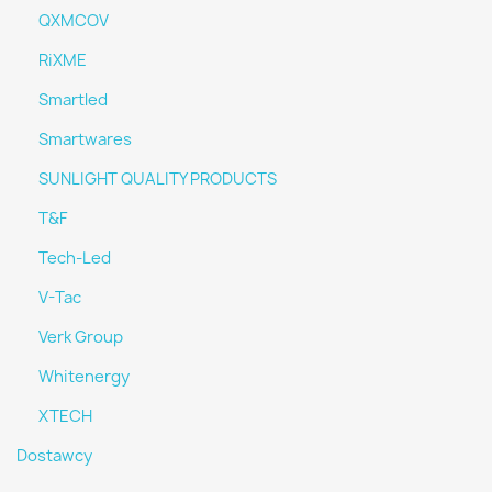
QXMCOV
RiXME
Smartled
Smartwares
SUNLIGHT QUALITY PRODUCTS
T&F
Tech-Led
V-Tac
Verk Group
Whitenergy
XTECH
Dostawcy