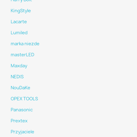
KingStyle
Lacarte
Lumiled
marka niezde
masterLED
Maxday
NEDIS
NouDaKe
OPEX TOOLS
Panasonic
Prextex
Przyjaciele