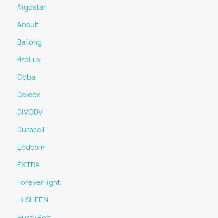
Aigostar
Ansult
Bailong
BroLux
Coba
Deleex
DIVODV
Duracell
Eddcom
EXTRA
Forever light
Hi SHEEN
Hurry Bolt