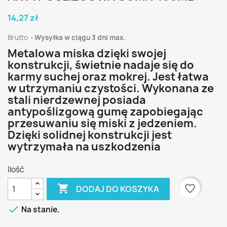
14,27 zł
Brutto
Wysyłka w ciągu 3 dni max.
Metalowa miska dzięki swojej
konstrukcji, świetnie nadaje się do
karmy suchej oraz mokrej. Jest łatwa
w utrzymaniu czystości. Wykonana ze
stali nierdzewnej posiada
antypoślizgową gumę zapobiegając
przesuwaniu się miski z jedzeniem.
Dzięki solidnej konstrukcji jest
wytrzymała na uszkodzenia
Ilość

favorite_border
DODAJ DO KOSZYKA

Na stanie.