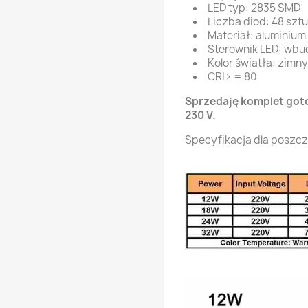
LED typ: 2835 SMD
Liczba diod: 48 szt
Materiał: aluminium
Sterownik LED: wb
Kolor światła: zimny
CRI> = 80
Sprzedaję komplet goto
230 V.
Specyfikacja dla poszc