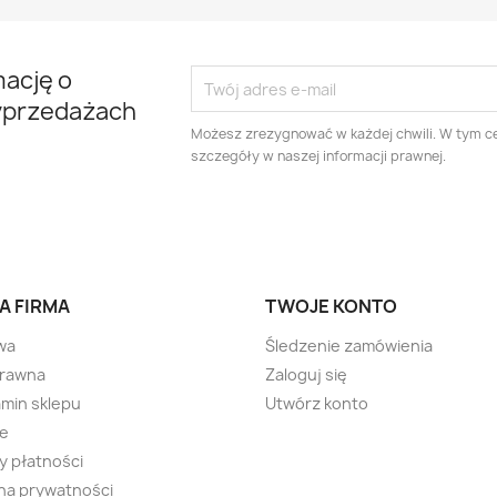
mację o
yprzedażach
Możesz zrezygnować w każdej chwili. W tym ce
szczegóły w naszej informacji prawnej.
am
A FIRMA
TWOJE KONTO
wa
Śledzenie zamówienia
prawna
Zaloguj się
min sklepu
Utwórz konto
ie
 płatności
na prywatności