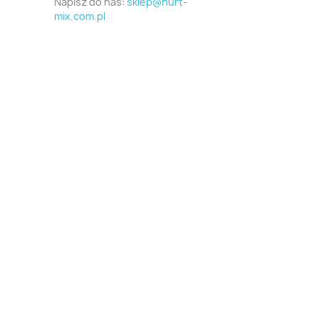
Napisz do nas:
sklep@hurt-
mix.com.pl