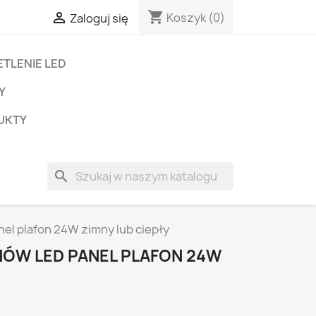
shopping_cart

Koszyk
(0)
Zaloguj się
TLENIE LED
Y
UKTY
search
nel plafon 24W zimny lub ciepły
ÓW LED PANEL PLAFON 24W