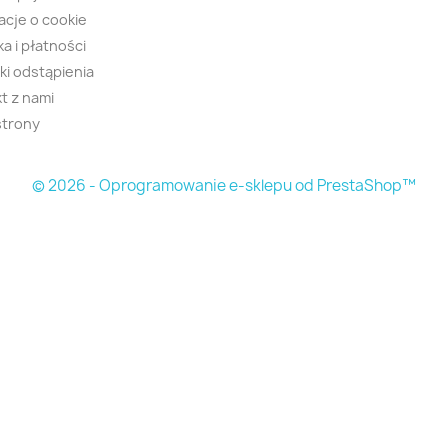
acje o cookie
a i płatności
i odstąpienia
t z nami
strony
© 2026 - Oprogramowanie e-sklepu od PrestaShop™