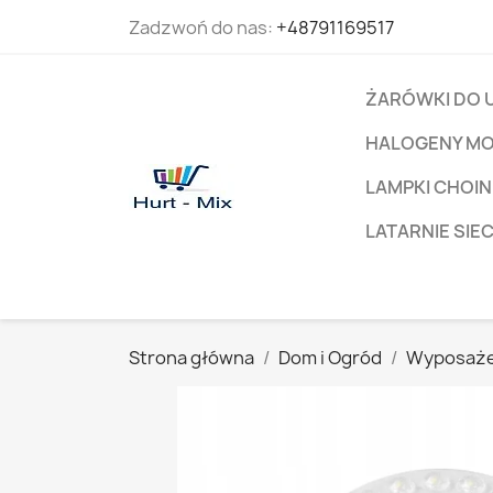
Zadzwoń do nas:
+48791169517
ŻARÓWKI DO 
HALOGENY M
LAMPKI CHOIN
LATARNIE SIE
Strona główna
Dom i Ogród
Wyposaże