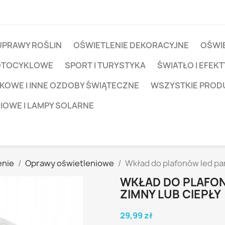
UPRAWY ROŚLIN
OŚWIETLENIE DEKORACYJNE
OŚWIE
OTOCYKLOWE
SPORT I TURYSTYKA
ŚWIATŁO I EFEKT
KOWE I INNE OZDOBY ŚWIĄTECZNE
WSZYSTKIE PROD
CIOWE I LAMPY SOLARNE
nie
Oprawy oświetleniowe
Wkład do plafonów led pa
WKŁAD DO PLAFON
ZIMNY LUB CIEPŁY
29,99 zł