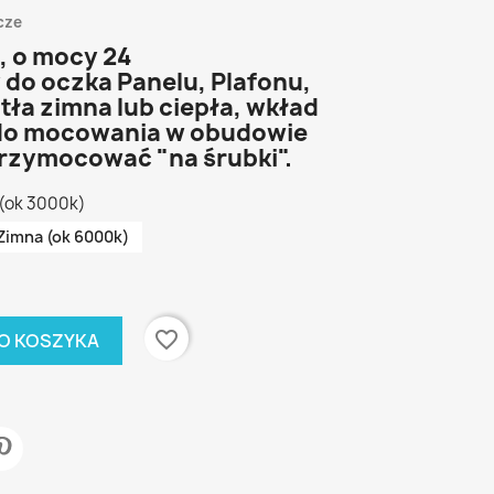
cze
, o mocy 24
do oczka Panelu, Plafonu,
tła zimna lub ciepła,
wkład
do mocowania w obudowie
rzymocować "na śrubki".
 (ok 3000k)
Zimna (ok 6000k)
favorite_border
O KOSZYKA