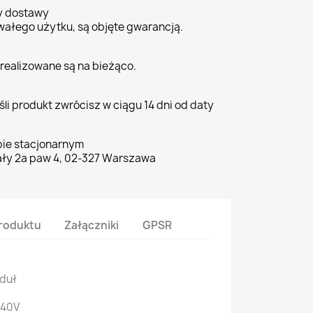
ty dostawy
wałego użytku, są objęte gwarancją.
realizowane są na bieżąco.
li produkt zwrócisz w ciągu 14 dni od daty
pie stacjonarnym
ły 2a paw 4, 02-327 Warszawa
roduktu
Załączniki
GPSR
oduł
240V