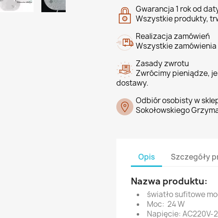
Gwarancja 1 rok od da
Wszystkie produkty, tr
Realizacja zamówień
Wszystkie zamówienia 
Zasady zwrotu
Zwrócimy pieniądze, jeś
dostawy.
Odbiór osobisty w skle
Sokołowskiego Grzyma
Opis
Szczegóły p
Nazwa produktu:
światło sufitowe m
Moc: 24 W
Napięcie: AC220V-