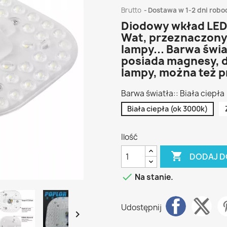
Brutto
Dostawa w 1-2 dni robo
Diodowy wkład LED
Wat,
przeznaczony 
lampy...
Barwa świa
posiada magnesy,
lampy,
można też p
Barwa światła:: Biała ciepła
Biała ciepła (ok 3000k)
Ilość

DODAJ D

Na stanie.
Udostępnij
