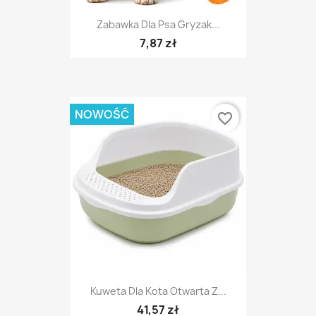
Zabawka Dla Psa Gryzak...
7,87 zł
NOWOŚĆ
favorite_border
Kuweta Dla Kota Otwarta Z...
41,57 zł