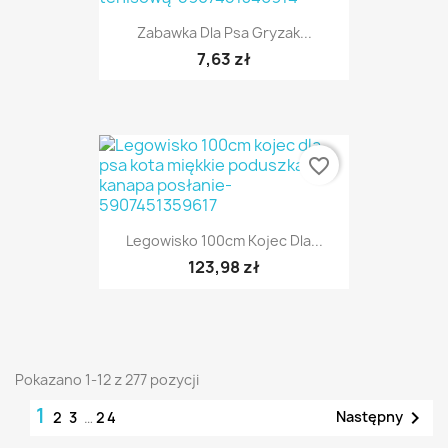
Zabawka Dla Psa Gryzak...
7,63 zł
favorite_border
Legowisko 100cm Kojec Dla...
123,98 zł
Pokazano 1-12 z 277 pozycji
1

Następny
2
3
…
24