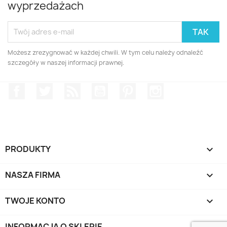
wyprzedażach
Możesz zrezygnować w każdej chwili. W tym celu należy odnaleźć
szczegóły w naszej informacji prawnej.
Facebook
Twitter
Rss
YouTube
Pinterest
Instagram
PRODUKTY

NASZA FIRMA

TWOJE KONTO

INFORMACJA O SKLEPIE