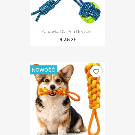
Zabawka Dla Psa Gryzak...
9,35 zł
NOWOŚĆ
favorite_border