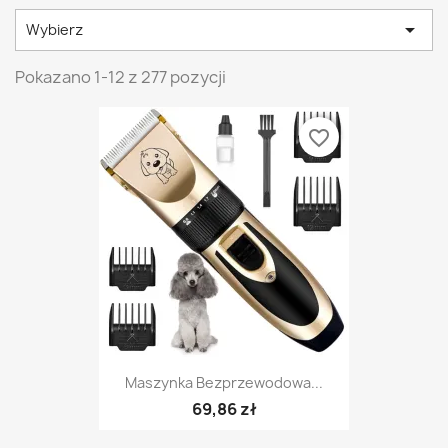

Wybierz
Pokazano 1-12 z 277 pozycji
favorite_border
Maszynka Bezprzewodowa...
69,86 zł