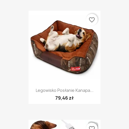
favorite_border
Legowisko Posłanie Kanapa...
79,46 zł
favorite_border