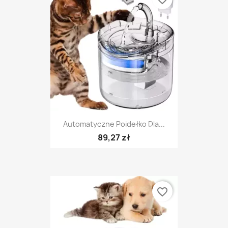
Automatyczne Poidełko Dla...
89,27 zł
favorite_border